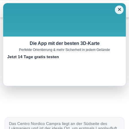
Menu
✕
Langlauf
Die App mit der besten 3D-Karte
Perfekte Orientierung & mehr Sicherheit in jedem Gelände
Pista blu di Campra
Jetzt 14 Tage gratis testen
6.0 km
00:00 h
80 m
80 m
Eine Tour von:
SchweizMobil
..
Das Centro Nordico Campra liegt an der Südseite des
Lukmaniers und ist der ideale Ort, um erstmals Langlaufluft