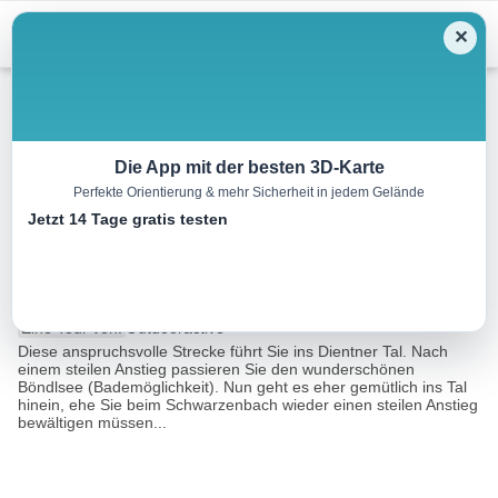
Menu
✕
Wandern
Die App mit der besten 3D-Karte
Perfekte Orientierung & mehr Sicherheit in jedem Gelände
Pinzgauer Marienweg Etappe
Jetzt 14 Tage gratis testen
10: Lend – Dienten
15.3 km
05:00 h
648 m
275 m
Eine Tour von:
Outdooractive
Diese anspruchsvolle Strecke führt Sie ins Dientner Tal. Nach
einem steilen Anstieg passieren Sie den wunderschönen
Böndlsee (Bademöglichkeit). Nun geht es eher gemütlich ins Tal
hinein, ehe Sie beim Schwarzenbach wieder einen steilen Anstieg
bewältigen müssen...