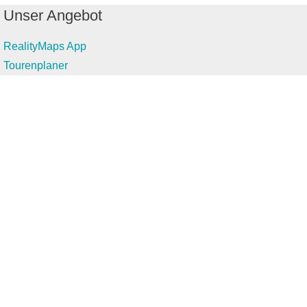
Unser Angebot
RealityMaps App
Tourenplaner
Touren finden
Shop
Touren entdecken
Schönste Wandertouren
Top-Touren
Top-Regionen
Skitouren
Infos & Service
News
FAQs