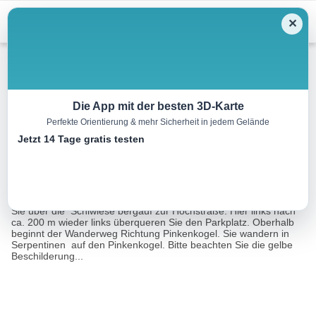
Menu
✕
Winterwandern
Die App mit der besten 3D-Karte
Perfekte Orientierung & mehr Sicherheit in jedem Gelände
Pinkenkogel- Runde
Jetzt 14 Tage gratis testen
8.1 km
02:30 h
333 m
333 m
Eine Tour von:
Outdooractive
Den Ausgangspunkt finden Sie auf der Passhöhe. Starten
Sie über die Schiwiese bergauf zur Hochstraße. Hier links nach
ca. 200 m wieder links überqueren Sie den Parkplatz. Oberhalb
beginnt der Wanderweg Richtung Pinkenkogel. Sie wandern in
Serpentinen auf den Pinkenkogel. Bitte beachten Sie die gelbe
Beschilderung...