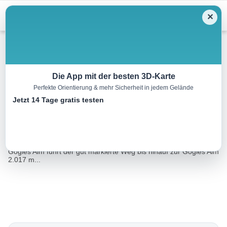
Menu
✕
Wandern
Die App mit der besten 3D-Karte
Perfekte Orientierung & mehr Sicherheit in jedem Gelände
Piller Straße – Gogles Alm
Jetzt 14 Tage gratis testen
9.6 km
04:45 h
1435 m
m
Eine Tour von:
Contwise
Vom Parkplatz an der Piller Straße oberhalb der Abzweigung
Gogles Alm führt der gut markierte Weg bis hinauf zur Gogles Alm
2.017 m...