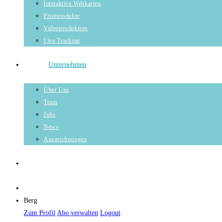
Interaktive Webkarten
Printprodukte
Videoproduktion
Live Tracking
Unternehmen
Über Uns
Team
Jobs
News
Auszeichnungen
Berg
Zum Profil
Abo verwalten
Logout