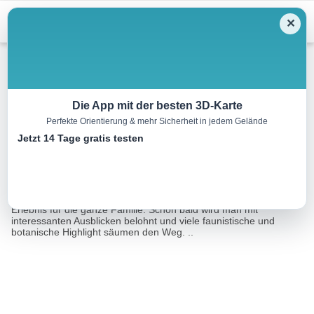
Menu
✕
Wandern
Die App mit der besten 3D-Karte
Perfekte Orientierung & mehr Sicherheit in jedem Gelände
Piesendorf: Sonnenweg
Jetzt 14 Tage gratis testen
11.6 km
04:30 h
678 m
661 m
Eine Tour von:
Outdooractive
Der Wanderweg an der Sonnenseite von Piesendorf ist ein
Erlebnis für die ganze Familie. Schon bald wird man mit
interessanten Ausblicken belohnt und viele faunistische und
botanische Highlight säumen den Weg. ..