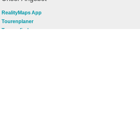
RealityMaps App
Tourenplaner
Touren finden
Shop
Touren entdecken
Schönste Wandertouren
Top-Touren
Top-Regionen
Skitouren
Infos & Service
News
FAQs
Über uns