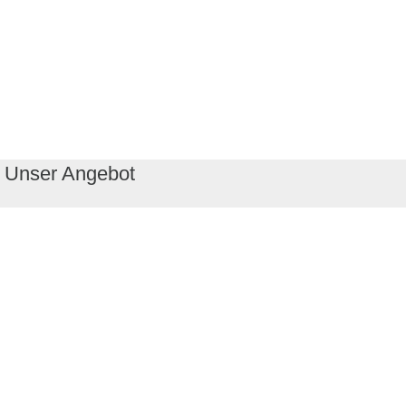
Unser Angebot
RealityMaps App
Tourenplaner
Touren finden
Shop
Touren entdecken
Schönste Wandertouren
Top-Touren