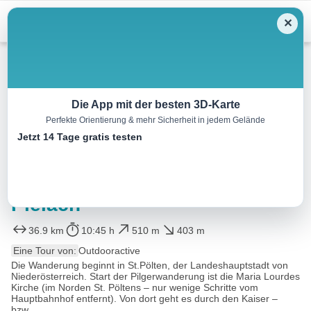
Menu
✕
Wandern
Die App mit der besten 3D-Karte
Perfekte Orientierung & mehr Sicherheit in jedem Gelände
Pielachtaler Pilgerweg:
Jetzt 14 Tage gratis testen
Variante B: Etappe 1/3: St.
Pölten – Kirchberg an der
Pielach
36.9 km
10:45 h
510 m
403 m
Eine Tour von:
Outdooractive
Die Wanderung beginnt in St.Pölten, der Landeshauptstadt von
Niederösterreich. Start der Pilgerwanderung ist die Maria Lourdes
Kirche (im Norden St. Pöltens – nur wenige Schritte vom
Hauptbahnhof entfernt). Von dort geht es durch den Kaiser –
bzw...