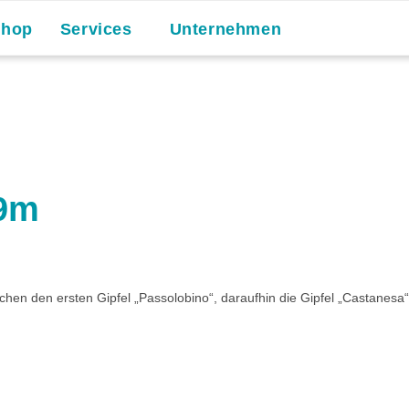
Shop
Services
Unternehmen
59m
hen den ersten Gipfel „Passolobino“, daraufhin die Gipfel „Castanes