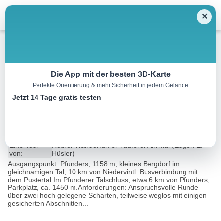
Menu
✕
Wandern
Die App mit der besten 3D-Karte
Perfekte Orientierung & mehr Sicherheit in jedem Gelände
Pfunderer Höhenweg –
Jetzt 14 Tage gratis testen
Gaisscharte
21.8 km
08:15 h
1769 m
1769 m
Eine Tour
Rother Wanderführer Tauferer Ahrntal (Eugen E.
von:
Hüsler)
Ausgangspunkt: Pfunders, 1158 m, kleines Bergdorf im
gleichnamigen Tal, 10 km von Niedervintl. Busverbindung mit
dem Pustertal.Im Pfunderer Talschluss, etwa 6 km von Pfunders;
Parkplatz, ca. 1450 m.Anforderungen: Anspruchsvolle Runde
über zwei hoch gelegene Scharten, teilweise weglos mit einigen
gesicherten Abschnitten...