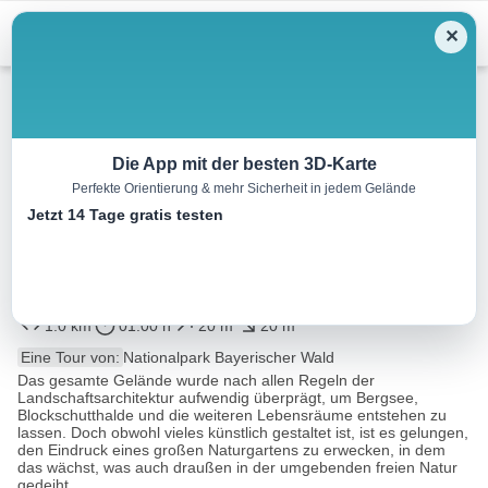
Menu
✕
Wandern
Die App mit der besten 3D-Karte
Perfekte Orientierung & mehr Sicherheit in jedem Gelände
Pflanzenvielfalt erleben
Jetzt 14 Tage gratis testen
(Rundweg Pflanzen-
Freigelände)
1.0 km
01:00 h
20 m
20 m
Eine Tour von:
Nationalpark Bayerischer Wald
Das gesamte Gelände wurde nach allen Regeln der
Landschaftsarchitektur aufwendig überprägt, um Bergsee,
Blockschutthalde und die weiteren Lebensräume entstehen zu
lassen. Doch obwohl vieles künstlich gestaltet ist, ist es gelungen,
den Eindruck eines großen Naturgartens zu erwecken, in dem
das wächst, was auch draußen in der umgebenden freien Natur
gedeiht...