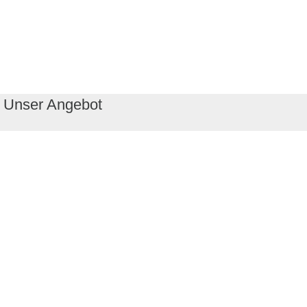
Unser Angebot
RealityMaps App
Tourenplaner
Touren finden
Shop
Touren entdecken
Schönste Wandertouren
Top-Touren
Top-Regionen
Skitouren