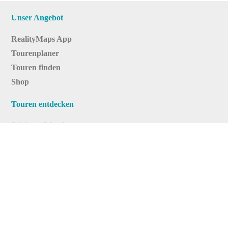
Unser Angebot
RealityMaps App
Tourenplaner
Touren finden
Shop
Touren entdecken
Schönste Wandertouren
Top-Touren
Top-Regionen
Skitouren
Infos & Service
News
FAQs