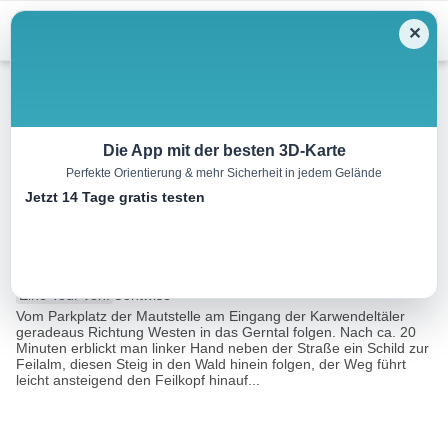
Menu
✕
Schneeschuh
Die App mit der besten 3D-Karte
Perfekte Orientierung & mehr Sicherheit in jedem Gelände
Pertisau – Feilalm – Feilkopf –
Jetzt 14 Tage gratis testen
Pertisau
11.5 km
05:30 h
610 m
610 m
Eine Tour von:
Contwise
Vom Parkplatz der Mautstelle am Eingang der Karwendeltäler
geradeaus Richtung Westen in das Gerntal folgen. Nach ca. 20
Minuten erblickt man linker Hand neben der Straße ein Schild zur
Feilalm, diesen Steig in den Wald hinein folgen, der Weg führt
leicht ansteigend den Feilkopf hinauf...