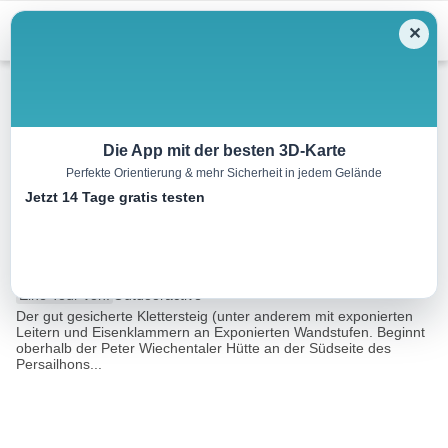
Menu
✕
Klettersteig
Die App mit der besten 3D-Karte
Perfekte Orientierung & mehr Sicherheit in jedem Gelände
Persailhorn SÜD (Steinernes
Jetzt 14 Tage gratis testen
Meer)
6.3 km
03:41 h
1587 m
159 m
Eine Tour von:
Outdooractive
Der gut gesicherte Klettersteig (unter anderem mit exponierten
Leitern und Eisenklammern an Exponierten Wandstufen. Beginnt
oberhalb der Peter Wiechentaler Hütte an der Südseite des
Persailhons...