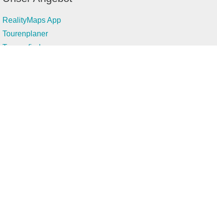
RealityMaps App
Tourenplaner
Touren finden
Shop
Touren entdecken
Schönste Wandertouren
Top-Touren
Top-Regionen
Skitouren
Infos & Service
News
FAQs
Über uns