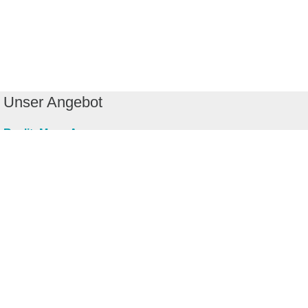
Unser Angebot
RealityMaps App
Tourenplaner
Touren finden
Shop
Touren entdecken
Schönste Wandertouren
Top-Touren
Top-Regionen
Skitouren