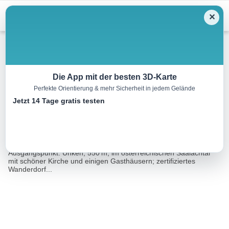
Menu
✕
Wandern
Die App mit der besten 3D-Karte
Perfekte Orientierung & mehr Sicherheit in jedem Gelände
Peitingköpfl und Wetterkreuz
Jetzt 14 Tage gratis testen
11.8 km
04:45 h
1247 m
1247 m
Eine Tour
Rother Wanderführer Chiemgau (Heinrich
von:
Bauregger)
Ausgangspunkt: Unken, 550 m, im österreichischen Saalachtal
mit schöner Kirche und einigen Gasthäusern; zertifiziertes
Wanderdorf...