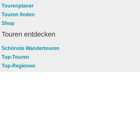
Tourenplaner
Touren finden
Shop
Touren entdecken
Schönste Wandertouren
Top-Touren
Top-Regionen
Skitouren
Infos & Service
News
FAQs
Über uns
RealityMaps