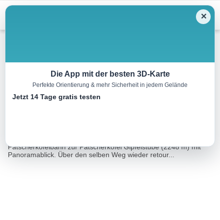
Menu
✕
Wandern
Die App mit der besten 3D-Karte
Perfekte Orientierung & mehr Sicherheit in jedem Gelände
Patscherkofel – Gipfel
Jetzt 14 Tage gratis testen
2.7 km
02:00 h
280 m
280 m
Eine Tour von:
Contwise
Leicht begehbarer Panoramaweg von der Bergstation der
Patscherkofelbahn zur Patscherkofel Gipfelstube (2248 m) mit
Panoramablick. Über den selben Weg wieder retour...