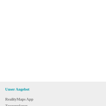
Unser Angebot
RealityMaps App
Tourenplaner