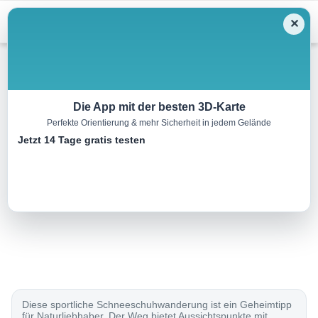
Menu
✕
Schneeschuh
Die App mit der besten 3D-Karte
Perfekte Orientierung & mehr Sicherheit in jedem Gelände
Parcours de Solacyre
Jetzt 14 Tage gratis testen
5.0 km
02:40 h
360 m
360 m
Eine Tour von:
SchweizMobil
..
Diese sportliche Schneeschuhwanderung ist ein Geheimtipp
für Naturliebhaber. Der Weg bietet Aussichtspunkte mit