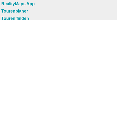
RealityMaps App
Tourenplaner
Touren finden
Shop
Touren entdecken
Schönste Wandertouren
Top-Touren
Top-Regionen
Skitouren
Infos & Service
News
FAQs
Über uns