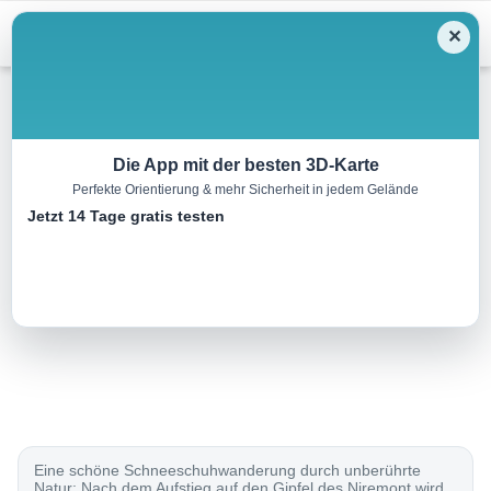
Menu
✕
Schneeschuh
Die App mit der besten 3D-Karte
Perfekte Orientierung & mehr Sicherheit in jedem Gelände
Parcours de Rathvel
Jetzt 14 Tage gratis testen
9.0 km
04:15 h
500 m
500 m
Eine Tour von:
SchweizMobil
..
Eine schöne Schneeschuhwanderung durch unberührte
Natur: Nach dem Aufstieg auf den Gipfel des Niremont wird