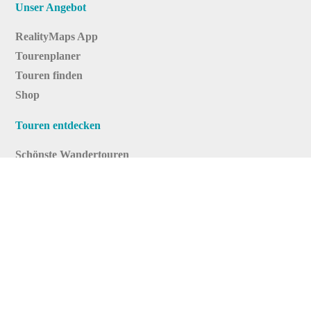
Unser Angebot
RealityMaps App
Tourenplaner
Touren finden
Shop
Touren entdecken
Schönste Wandertouren
Top-Touren
Top-Regionen
Skitouren
Infos & Service
News
FAQs