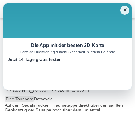
Menu
✕
Wandern
Die App mit der besten 3D-Karte
Perfekte Orientierung & mehr Sicherheit in jedem Gelände
Panoramaweg Südalpen:
Jetzt 14 Tage gratis testen
Etappe 18 von der Pöllinger
Hütte zum Klippitztörl
13.3 km
04:30 h
520 m
693 m
Eine Tour von:
Datacycle
Auf dem Saualmrücken: Traumetappe direkt über den sanften
Gebirgszug der Saualpe hoch über dem Lavanttal...