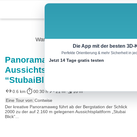
Skip
Menu
to
content
Wandern
Die App mit der besten 3D-
Perfekte Orientierung & mehr Sicherheit in 
Panoramaweg &
Jetzt 14 Tage gratis testen
Aussichtsplattform
“StubaiBlick”
0.6 km
00:30 h
21 m
10 m
Eine Tour von:
Contwise
Der kreative Panoramaweg führt ab der Bergstation der Schlick
2000 zu der auf 2.160 m gelegenen Aussichtsplattform „Stubai
Blick“...