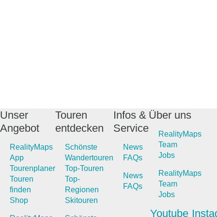
Unser
Touren
Infos &
Über uns
Angebot
entdecken
Service
RealityMaps
Team
RealityMaps
Schönste
News
Jobs
App
Wandertouren
FAQs
Tourenplaner
Top-Touren
RealityMaps
News
Touren
Top-
Team
FAQs
finden
Regionen
Jobs
Shop
Skitouren
Youtube
Inst