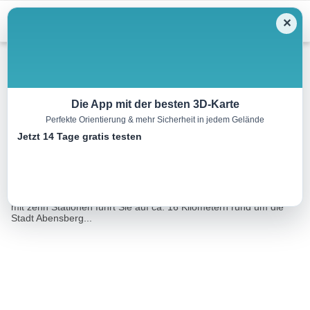
Menu
✕
Wandern
Die App mit der besten 3D-Karte
Perfekte Orientierung & mehr Sicherheit in jedem Gelände
Panoramaweg Abensberg
Jetzt 14 Tage gratis testen
23.4 km
06:30 h
62 m
62 m
Eine Tour von:
Tourismusverband Ostbayern e.V.
Der im Hopfenland Hallertau gelegene Panoramaweg Abensberg
mit zehn Stationen führt Sie auf ca. 16 Kilometern rund um die
Stadt Abensberg...