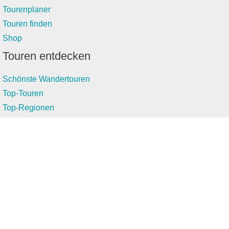
Tourenplaner
Touren finden
Shop
Touren entdecken
Schönste Wandertouren
Top-Touren
Top-Regionen
Skitouren
Infos & Service
News
FAQs
Über uns
RealityMaps