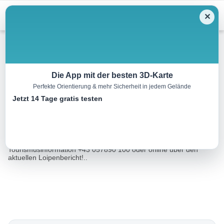
Menu
✕
Langlauf
Die App mit der besten 3D-Karte
Perfekte Orientierung & mehr Sicherheit in jedem Gelände
Panoramaloipe Klaffer
Jetzt 14 Tage gratis testen
9.0 km
01:30 h
88 m
88 m
Eine Tour von:
TOURDATA
Bitte informieren Sie sich über die Schneelage in der
Tourismusinformation +43 057890 100 oder online über den
aktuellen Loipenbericht!..