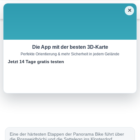
Menu
✕
Mountainbike
Die App mit der besten 3D-Karte
Perfekte Orientierung & mehr Sicherheit in jedem Gelände
Panorama Bike, Etappe 5/14
Jetzt 14 Tage gratis testen
42.0 km
00:00 h
1850 m
1400 m
Eine Tour von:
SchweizMobil
..
Eine der härtesten Etappen der Panorama Bike führt über
die Rossweidhöchi und die Sattelegg ins Klosterdorf