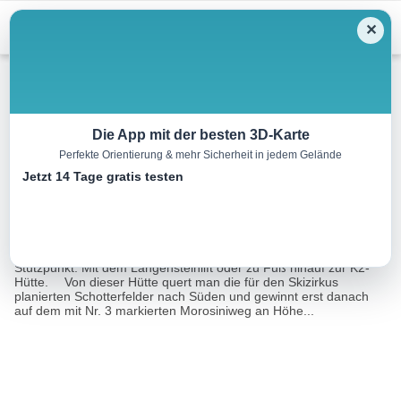
Menu
✕
Hochtour
Die App mit der besten 3D-Karte
Perfekte Orientierung & mehr Sicherheit in jedem Gelände
Ortler, 3905 m – Hintergrat
Jetzt 14 Tage gratis testen
16.6 km
09:30 h
m
m
Eine Tour
Rother Selection Hochtouren Ostalpen (E. Schmitt,
von:
W. Pusch)
Stützpunkt: Mit dem Langensteinlift oder zu Fuß hinauf zur K2-
Hütte. Von dieser Hütte quert man die für den Skizirkus
planierten Schotterfelder nach Süden und gewinnt erst danach
auf dem mit Nr. 3 markierten Morosiniweg an Höhe...