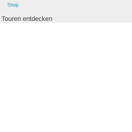
Shop
Touren entdecken
Schönste Wandertouren
Top-Touren
Top-Regionen
Skitouren
Schönste Wandertouren
Top-Touren
Top-Regionen
Skitouren
Infos & Service
News
FAQs