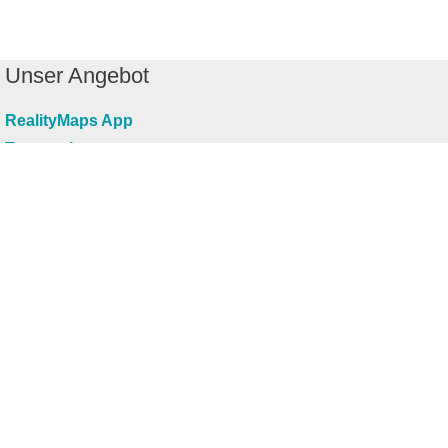
Unser Angebot
RealityMaps App
Tourenplaner
Touren finden
Shop
Touren entdecken
Schönste Wandertouren
Top-Touren
Top-Regionen
Skitouren
Infos & Service