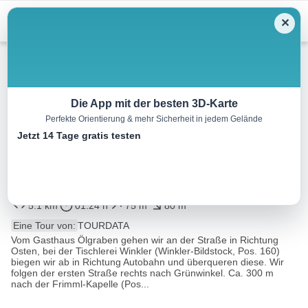
Menu
✕
Winterwandern
Die App mit der besten 3D-Karte
Perfekte Orientierung & mehr Sicherheit in jedem Gelände
Orte des Glaubens:
Jetzt 14 Tage gratis testen
Gemütliche Runde ums
Langmoos
5.1 km
01:24 h
75 m
80 m
Eine Tour von:
TOURDATA
Vom Gasthaus Ölgraben gehen wir an der Straße in Richtung
Osten, bei der Tischlerei Winkler (Winkler-Bildstock, Pos. 160)
biegen wir ab in Richtung Autobahn und überqueren diese. Wir
folgen der ersten Straße rechts nach Grünwinkel. Ca. 300 m
nach der Frimml-Kapelle (Pos...