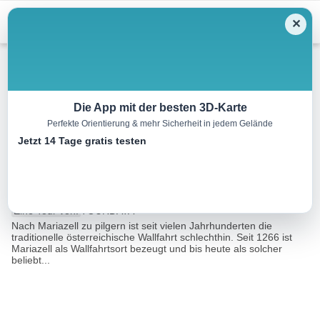
Menu
✕
Wandern
Die App mit der besten 3D-Karte
Perfekte Orientierung & mehr Sicherheit in jedem Gelände
OÖ Mariazellerweg – Linz –
Jetzt 14 Tage gratis testen
Steyr
47.6 km
12:29 h
441 m
669 m
Eine Tour von:
TOURDATA
Nach Mariazell zu pilgern ist seit vielen Jahrhunderten die
traditionelle österreichische Wallfahrt schlechthin. Seit 1266 ist
Mariazell als Wallfahrtsort bezeugt und bis heute als solcher
beliebt...