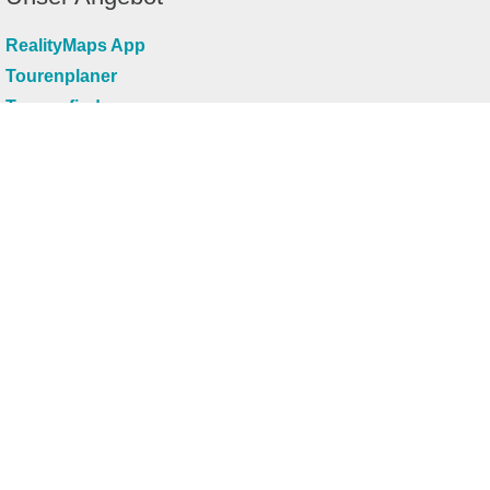
RealityMaps App
Tourenplaner
Touren finden
Shop
Touren entdecken
Schönste Wandertouren
Top-Touren
Top-Regionen
Skitouren
Infos & Service
News
FAQs
Über uns