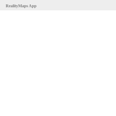
RealityMaps App
Tourenplaner
Touren finden
Shop
Touren entdecken
Schönste Wandertouren
Top-Touren
Top-Regionen
Skitouren
Infos & Service
News
FAQs
Über uns