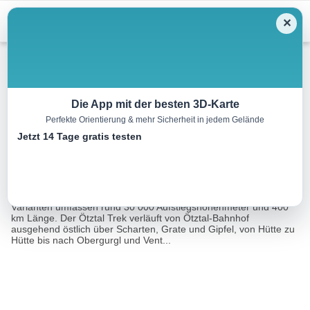
Menu
✕
Wandern
Die App mit der besten 3D-Karte
Perfekte Orientierung & mehr Sicherheit in jedem Gelände
Ötztal Trek
Jetzt 14 Tage gratis testen
246.4 km
84:25 h
18910 m
18910 m
Eine Tour von:
Outdooractive
6 Teilrouten bestehen aus insgesamt 22 Etappen und 15
Varianten umfassen rund 30 000 Aufstiegshöhenmeter und 400
km Länge. Der Ötztal Trek verläuft von Ötztal-Bahnhof
ausgehend östlich über Scharten, Grate und Gipfel, von Hütte zu
Hütte bis nach Obergurgl und Vent...