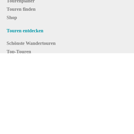
Tourenplaner
Touren finden
Shop
Touren entdecken
Schönste Wandertouren
Top-Touren
Top-Regionen
Skitouren
Infos & Service
News
FAQs
Über uns
RealityMaps