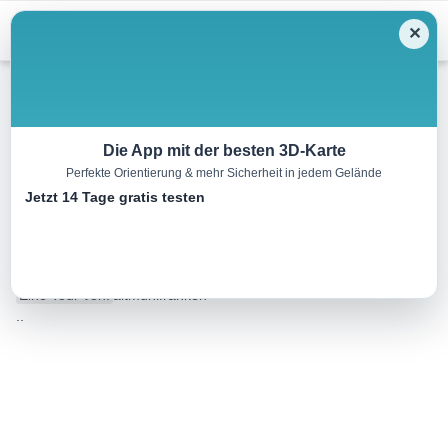
Menu
✕
Wandern
Die App mit der besten 3D-Karte
Perfekte Orientierung & mehr Sicherheit in jedem Gelände
Ökumenischer
Jetzt 14 Tage gratis testen
Pilgerwanderweg
72.0 km
00:00 h
1108 m
1244 m
Eine Tour von:
altmühlfranken
..