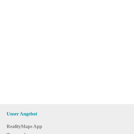
Unser Angebot
RealityMaps App