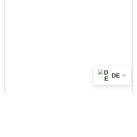
DE
Unser Angebot
RealityMaps App