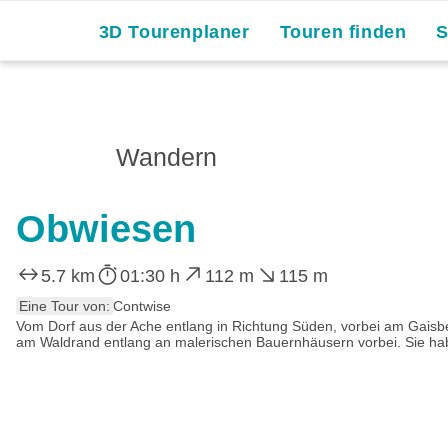
3D Tourenplaner
Touren finden
Wandern
Obwiesen
5.7 km
01:30 h
112 m
115 m
Eine Tour von:
Contwise
Vom Dorf aus der Ache entlang in Richtung Süden, vorbei am Gaisber
am Waldrand entlang an malerischen Bauernhäusern vorbei. Sie habe