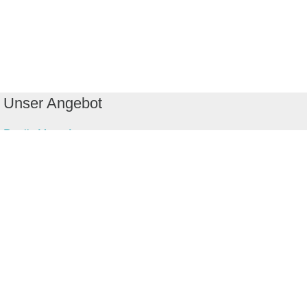
Unser Angebot
RealityMaps App
Tourenplaner
Touren finden
Shop
Touren entdecken
Schönste Wandertouren
Top-Touren
Top-Regionen
Skitouren