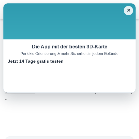
Menu
✕
Wandern
Die App mit der besten 3D-Karte
Perfekte Orientierung & mehr Sicherheit in jedem Gelände
Oberwalderhütte am Gr.
Jetzt 14 Tage gratis testen
Burgstall
10.8 km
05:00 h
776 m
776 m
Eine Tour von:
Rother Wanderführer Kärnten (Evamaria Wecker)
..