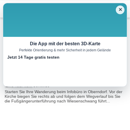
Menu
✕
Winterwandern
Die App mit der besten 3D-Karte
Perfekte Orientierung & mehr Sicherheit in jedem Gelände
Oberndorf: Römerweg nach
Jetzt 14 Tage gratis testen
Kitzbühel
7.2 km
02:00 h
111 m
45 m
Eine Tour von:
Contwise
Starten Sie Ihre Wanderung beim Infobüro in Oberndorf. Vor der
Kirche biegen Sie rechts ab und folgen dem Wegverlauf bis Sie
die Fußgängerunterführung nach Wiesenschwang führt...