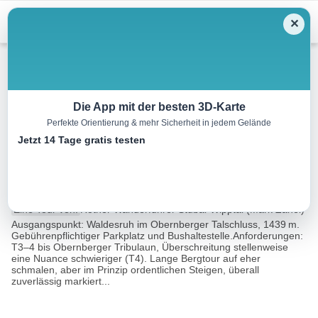
Menu
✕
Wandern
Die App mit der besten 3D-Karte
Perfekte Orientierung & mehr Sicherheit in jedem Gelände
Obernberger Tribulaun –
Jetzt 14 Tage gratis testen
Roßlauf Nord
14.9 km
08:00 h
1483 m
1483 m
Eine Tour von:
Rother Wanderführer Stubai-Wipptal (Mark Zahel)
Ausgangspunkt: Waldesruh im Obernberger Talschluss, 1439 m.
Gebührenpflichtiger Parkplatz und Bushaltestelle.Anforderungen:
T3–4 bis Obernberger Tribulaun, Überschreitung stellenweise
eine Nuance schwieriger (T4). Lange Bergtour auf eher
schmalen, aber im Prinzip ordentlichen Steigen, überall
zuverlässig markiert...