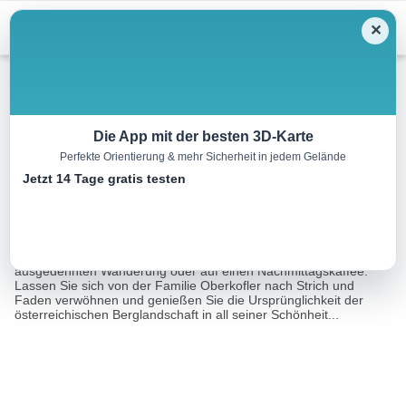
Menu
✕
Wandern
Die App mit der besten 3D-Karte
Perfekte Orientierung & mehr Sicherheit in jedem Gelände
Oberhütte
Jetzt 14 Tage gratis testen
13.3 km
04:30 h
590 m
590 m
Eine Tour von:
Outdooractive
Ob zu Fuß oder mit dem Mountainbike, ob nach einer
ausgedehnten Wanderung oder auf einen Nachmittagskaffee:
Lassen Sie sich von der Familie Oberkofler nach Strich und
Faden verwöhnen und genießen Sie die Ursprünglichkeit der
österreichischen Berglandschaft in all seiner Schönheit...