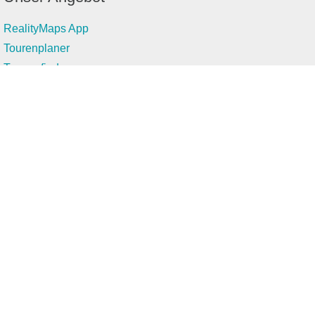
RealityMaps App
Tourenplaner
Touren finden
Shop
Touren entdecken
Schönste Wandertouren
Top-Touren
Top-Regionen
Skitouren
Infos & Service
News
FAQs
Über uns