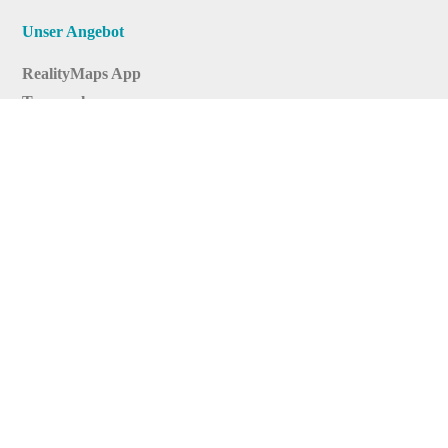
Unser Angebot
RealityMaps App
Tourenplaner
Touren finden
Shop
Touren entdecken
Schönste Wandertouren
Top-Touren
Top-Regionen
Skitouren
Infos & Service
News
FAQs