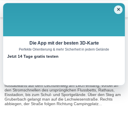
Menu
✕
Wandern
Die App mit der besten 3D-Karte
Perfekte Orientierung & mehr Sicherheit in jedem Gelände
Oberer Lechsee Rundweg
Jetzt 14 Tage gratis testen
8.3 km
02:05 h
46 m
46 m
Eine Tour von:
Gemeinde Lechbruck am See
Ausgangspunkt Lechbrücke.Von der Lechbrücke (Westseite)
flussabwärts auf dem Lechuferweg am Lech entlang, vorbei an
den Stromschnellen des ursprünglichen Flussbetts, Rathaus,
Eisstadion, bis zum Schul- und Sportgelände. Über den Steg am
Gruberbach gelangt man auf die Lechwiesenstraße. Rechts
abbiegen, der Straße folgen Richtung Campingplatz...