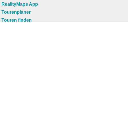
RealityMaps App
Tourenplaner
Touren finden
Shop
Touren entdecken
Schönste Wandertouren
Top-Touren
Top-Regionen
Skitouren
Infos & Service
News
FAQs
Über uns