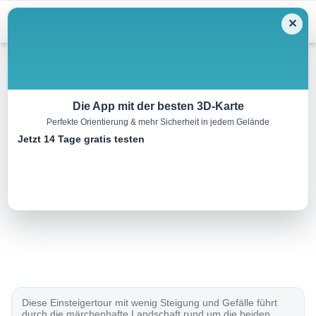
Menu
✕
Schneeschuh
Die App mit der besten 3D-Karte
Perfekte Orientierung & mehr Sicherheit in jedem Gelände
Oberdorf–Schwendisee Trail
Jetzt 14 Tage gratis testen
4.0 km
01:55 h
180 m
180 m
Eine Tour von:
SchweizMobil
..
Diese Einsteigertour mit wenig Steigung und Gefälle führt
durch die märchenhafte Landschaft rund um die beiden