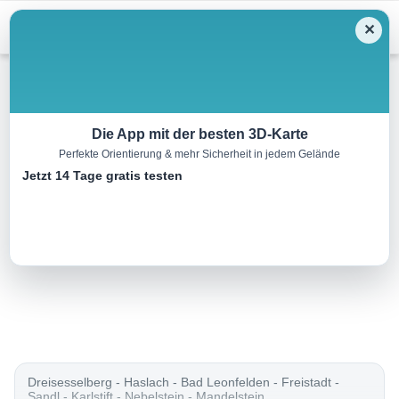
Menu
✕
Wandern
Die App mit der besten 3D-Karte
Perfekte Orientierung & mehr Sicherheit in jedem Gelände
Nordwaldkammweg
Jetzt 14 Tage gratis testen
154.6 km
44:48 h
4101 m
4105 m
Eine Tour von:
Outdooractive
Der Nordwaldkammweg Nr...
Dreisesselberg - Haslach - Bad Leonfelden - Freistadt -
Sandl - Karlstift - Nebelstein - Mandelstein