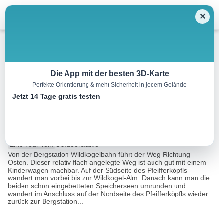
Menu
✕
Wandern
Die App mit der besten 3D-Karte
Perfekte Orientierung & mehr Sicherheit in jedem Gelände
Neukirchen: Wildkogel
Jetzt 14 Tage gratis testen
Seerundweg
3.1 km
00:55 h
130 m
129 m
Eine Tour von:
Outdooractive
Von der Bergstation Wildkogelbahn führt der Weg Richtung
Osten. Dieser relativ flach angelegte Weg ist auch gut mit einem
Kinderwagen machbar. Auf der Südseite des Pfeifferköpfls
wandert man vorbei bis zur Wildkogel-Alm. Danach kann man die
beiden schön eingebetteten Speicherseen umrunden und
wandert im Anschluss auf der Nordseite des Pfeifferköpfls wieder
zurück zur Bergstation...