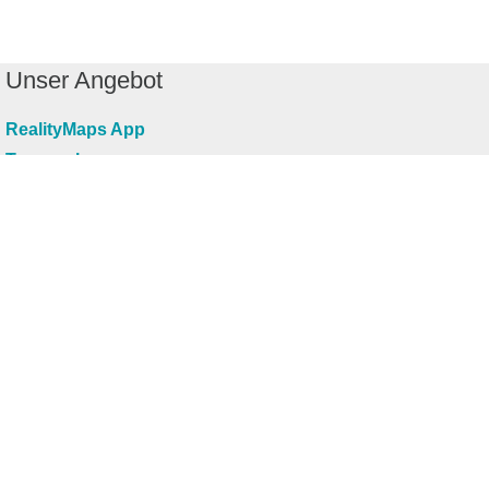
Unser Angebot
RealityMaps App
Tourenplaner
Touren finden
Shop
Touren entdecken
Schönste Wandertouren
Top-Touren
Top-Regionen
Skitouren
Infos & Service
News