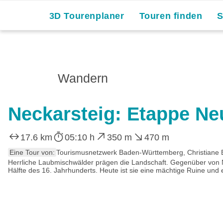
Skip
3D Tourenplaner
Touren finden
to
content
Wandern
Neckarsteig: Etappe Ne
17.6 km
05:10 h
350 m
470 m
Eine Tour von:
Tourismusnetzwerk Baden-Württemberg, Christiane 
Herrliche Laubmischwälder prägen die Landschaft. Gegenüber von N
Hälfte des 16. Jahrhunderts. Heute ist sie eine mächtige Ruine und ei