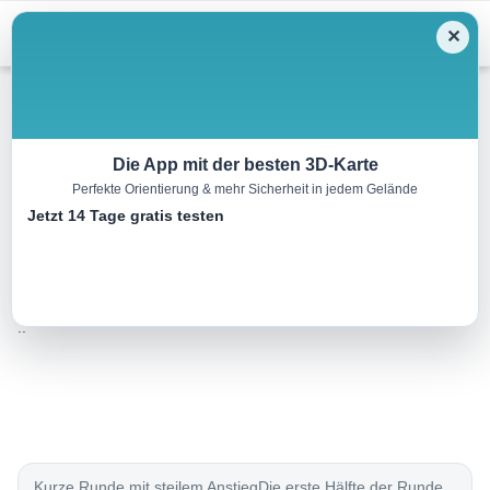
Menu
✕
Wandern
Die App mit der besten 3D-Karte
Perfekte Orientierung & mehr Sicherheit in jedem Gelände
Naturjuwel Pesenbachtal
Jetzt 14 Tage gratis testen
4.4 km
01:15 h
127 m
127 m
Eine Tour
Rother Wanderführer Kinderwagen Donauregion-
von:
Mühlviertel (Michaela Dattinger)
..
Kurze Runde mit steilem AnstiegDie erste Hälfte der Runde