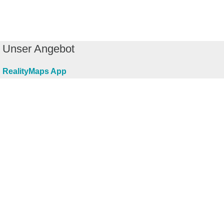
Unser Angebot
RealityMaps App
Tourenplaner
Touren finden
Shop
Touren entdecken
Schönste Wandertouren
Top-Touren
Top-Regionen
Skitouren
Infos & Service