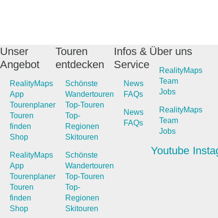
Unser
Touren
Infos &
Über uns
Angebot
entdecken
Service
RealityMaps
Team
RealityMaps
Schönste
News
Jobs
App
Wandertouren
FAQs
Tourenplaner
Top-Touren
RealityMaps
News
Touren
Top-
Team
FAQs
finden
Regionen
Jobs
Shop
Skitouren
Youtube
Inst
RealityMaps
Schönste
App
Wandertouren
Tourenplaner
Top-Touren
Touren
Top-
finden
Regionen
Shop
Skitouren