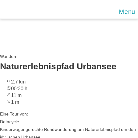
Skip
Menu
to
content
Wandern
Naturerlebnispfad Urbansee
2.7 km
00:30 h
11 m
1 m
Eine Tour von:
Datacycle
Kinderwagengerechte Rundwanderung am Naturerlebnispfad um den
idyllischen Urbansee ...