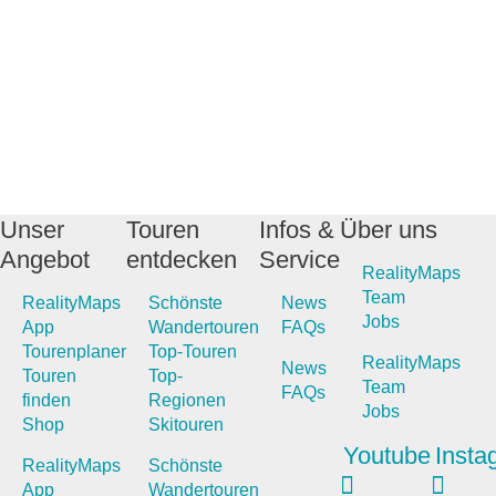
Unser
Touren
Infos &
Über uns
Angebot
entdecken
Service
RealityMaps
Team
RealityMaps
Schönste
News
Jobs
App
Wandertouren
FAQs
Tourenplaner
Top-Touren
RealityMaps
News
Touren
Top-
Team
FAQs
finden
Regionen
Jobs
Shop
Skitouren
Youtube
Insta
RealityMaps
Schönste
App
Wandertouren