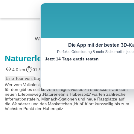
Skip
Menu
to
content
Wandern
Die App mit der besten 3D-Ka
Perfekte Orientierung & mehr Sicherheit in je
Naturerlebnis Huberspitz
Jetzt 14 Tage gratis testen
4.0 km
01:35 h
279 m
279 m
Eine Tour von:
BayernCloud Tourismus
Wer vom Volksfestplatz in Hausham bis zur Huberspitz wandert,
für den gibt es seit kurzem einiges Neues zu entdecken: auf dem
neuen Erlebnisweg ‚Naturerlebnis Huberspitz‘ warten zahlreiche
Informationstafeln, Mitmach-Stationen und neue Rastplätze auf
die Wanderer und das Maskottchen ‚Hubi‘ führt kurzweilig bis zum
höchsten Punkt der Huberspitz...