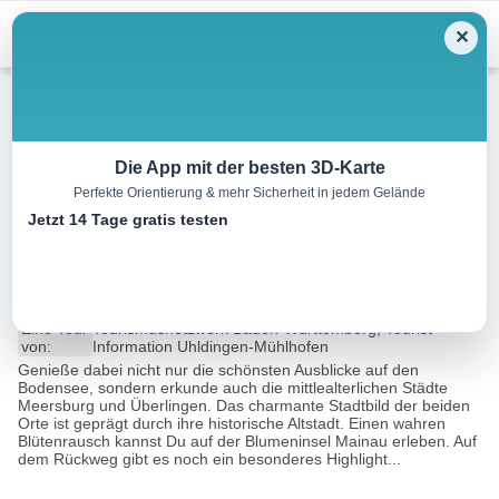
Menu
✕
Radtour
Die App mit der besten 3D-Karte
Perfekte Orientierung & mehr Sicherheit in jedem Gelände
Natur & Kultur – Rundtour
Jetzt 14 Tage gratis testen
entlang des Überlinger Sees
32.8 km
02:20 h
43 m
71 m
Eine Tour
Tourismusnetzwerk Baden-Württemberg, Tourist-
von:
Information Uhldingen-Mühlhofen
Genieße dabei nicht nur die schönsten Ausblicke auf den
Bodensee, sondern erkunde auch die mittlealterlichen Städte
Meersburg und Überlingen. Das charmante Stadtbild der beiden
Orte ist geprägt durch ihre historische Altstadt. Einen wahren
Blütenrausch kannst Du auf der Blumeninsel Mainau erleben. Auf
dem Rückweg gibt es noch ein besonderes Highlight...