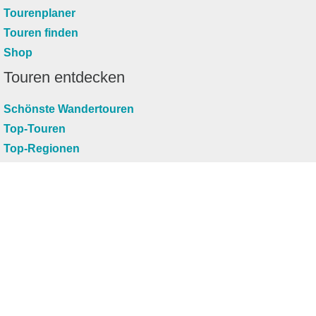
Tourenplaner
Touren finden
Shop
Touren entdecken
Schönste Wandertouren
Top-Touren
Top-Regionen
Skitouren
Infos & Service
News
FAQs
Über uns
RealityMaps