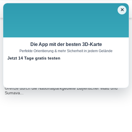
Menu
✕
Radtour
Die App mit der besten 3D-Karte
Perfekte Orientierung & mehr Sicherheit in jedem Gelände
Nationalparkradweg
Jetzt 14 Tage gratis testen
75.0 km
06:15 h
1140 m
730 m
Eine Tour von:
Tourismusverband Ostbayern e.V.
Der Nationalparkradweg führt entlang der deutsch/tschechischen
Grenze durch die Nationalparkgebiete Bayerischer Wald und
Sumava...