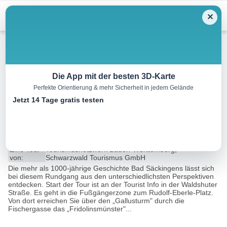
Menu
✕
Wandern
Die App mit der besten 3D-Karte
Perfekte Orientierung & mehr Sicherheit in jedem Gelände
Mythische Orte am Oberrhein
Jetzt 14 Tage gratis testen
– Fridolinsmünster
1.9 km
00:30 h
9 m
9 m
Eine Tour
Tourismusnetzwerk Baden-Württemberg,
von:
Schwarzwald Tourismus GmbH
Die mehr als 1000-jährige Geschichte Bad Säckingens lässt sich
bei diesem Rundgang aus den unterschiedlichsten Perspektiven
entdecken. Start der Tour ist an der Tourist Info in der Waldshuter
Straße. Es geht in die Fußgängerzone zum Rudolf-Eberle-Platz.
Von dort erreichen Sie über den „Gallusturm" durch die
Fischergasse das „Fridolinsmünster"...