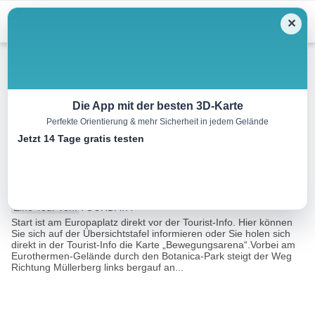
Menu
✕
Wandern
Die App mit der besten 3D-Karte
Perfekte Orientierung & mehr Sicherheit in jedem Gelände
Müllerberg – Bewegungs-
Jetzt 14 Tage gratis testen
Arena
8.9 km
01:00 h
164 m
160 m
Eine Tour von:
TOURDATA
Start ist am Europaplatz direkt vor der Tourist-Info. Hier können
Sie sich auf der Übersichtstafel informieren oder Sie holen sich
direkt in der Tourist-Info die Karte „Bewegungsarena“.Vorbei am
Eurothermen-Gelände durch den Botanica-Park steigt der Weg
Richtung Müllerberg links bergauf an...