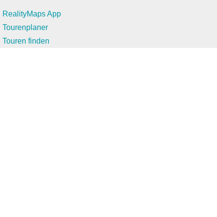
RealityMaps App
Tourenplaner
Touren finden
Shop
Touren entdecken
Schönste Wandertouren
Top-Touren
Top-Regionen
Skitouren
Infos & Service
News
FAQs
Über uns