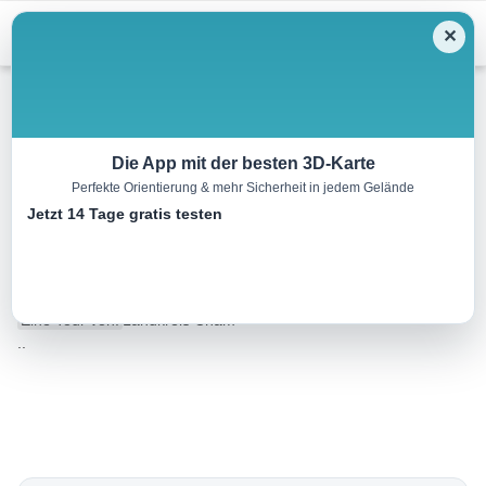
Menu
✕
Mountainbike
Die App mit der besten 3D-Karte
Perfekte Orientierung & mehr Sicherheit in jedem Gelände
MTB-Tourenvorschlag Arrach
Jetzt 14 Tage gratis testen
– Haibühl – Kolmstein
19.0 km
02:00 h
10045 m
8889 m
Eine Tour von:
Landkreis Cham
..