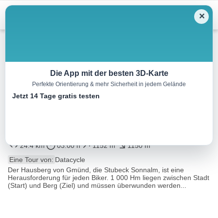
Menu
✕
Mountainbike
Die App mit der besten 3D-Karte
Perfekte Orientierung & mehr Sicherheit in jedem Gelände
MTB: Mountainbike Tour
Jetzt 14 Tage gratis testen
“Gnadenlose 1000hm” Gmünd
– Stubeck Sonnalm
24.4 km
03:00 h
1152 m
1150 m
Eine Tour von:
Datacycle
Der Hausberg von Gmünd, die Stubeck Sonnalm, ist eine
Herausforderung für jeden Biker. 1 000 Hm liegen zwischen Stadt
(Start) und Berg (Ziel) und müssen überwunden werden...