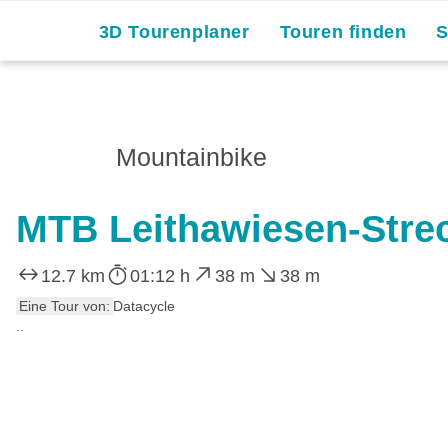
3D Tourenplaner
Touren finden
Mountainbike
MTB Leithawiesen-Stre
12.7 km
01:12 h
38 m
38 m
Eine Tour von:
Datacycle
..