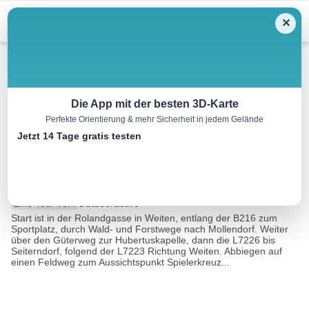
Menu
✕
Mountainbike
Die App mit der besten 3D-Karte
Perfekte Orientierung & mehr Sicherheit in jedem Gelände
MTB Jauerling – Route 20 –
Jetzt 14 Tage gratis testen
Spielerkreuz Runde
32.7 km
02:30 h
816 m
865 m
Eine Tour von:
Outdooractive
Start ist in der Rolandgasse in Weiten, entlang der B216 zum
Sportplatz, durch Wald- und Forstwege nach Mollendorf. Weiter
über den Güterweg zur Hubertuskapelle, dann die L7226 bis
Seiterndorf, folgend der L7223 Richtung Weiten. Abbiegen auf
einen Feldweg zum Aussichtspunkt Spielerkreuz...