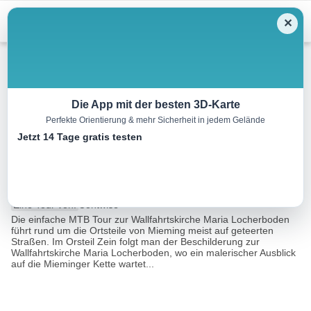
Menu
✕
Mountainbike
Die App mit der besten 3D-Karte
Perfekte Orientierung & mehr Sicherheit in jedem Gelände
Mountainbikestrecke
Jetzt 14 Tage gratis testen
Locherboden
10.2 km
01:00 h
222 m
222 m
Eine Tour von:
Contwise
Die einfache MTB Tour zur Wallfahrtskirche Maria Locherboden
führt rund um die Ortsteile von Mieming meist auf geteerten
Straßen. Im Orsteil Zein folgt man der Beschilderung zur
Wallfahrtskirche Maria Locherboden, wo ein malerischer Ausblick
auf die Mieminger Kette wartet...