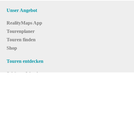
Unser Angebot
RealityMaps App
Tourenplaner
Touren finden
Shop
Touren entdecken
Schönste Wandertouren
Top-Touren
Top-Regionen
Skitouren
Infos & Service
News
FAQs