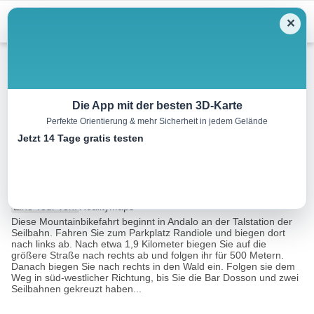
Menu
✕
Mountainbike
Die App mit der besten 3D-Karte
Perfekte Orientierung & mehr Sicherheit in jedem Gelände
Mountainbikefahrt auf den
Jetzt 14 Tage gratis testen
Gipfel des La Paganelle
30.7 km
03:00 h
1541 m
1540 m
Eine Tour von:
RealityMaps
Diese Mountainbikefahrt beginnt in Andalo an der Talstation der
Seilbahn. Fahren Sie zum Parkplatz Randiole und biegen dort
nach links ab. Nach etwa 1,9 Kilometer biegen Sie auf die
größere Straße nach rechts ab und folgen ihr für 500 Metern.
Danach biegen Sie nach rechts in den Wald ein. Folgen sie dem
Weg in süd-westlicher Richtung, bis Sie die Bar Dosson und zwei
Seilbahnen gekreuzt haben...