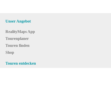
Unser Angebot
RealityMaps App
Tourenplaner
Touren finden
Shop
Touren entdecken
Schönste Wandertouren
Top-Touren
Top-Regionen
Skitouren
Infos & Service